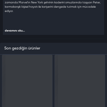
zamanda Marvel’ın New York şehrinin kaderini omuzlarında taşıyan Peter,
karmakarışık kişisel hayatı ile kariyerini dengede tutmak için mücadele
ediyor.
devamını oku...
Öne Çıkan Özellikler
Son gezdiğin ürünler
Daha da muhteşem olun
Simgesel Marvel kötü karakterleri New York şehrini tehdit edince, Peter
Parker ile Spider-Man’in dünyaları çarpışır. Peter’ın şehri ve sevdiklerini
kurtarması için ayaklarının üzerinde durması ve daha da muhteşem olması
gerekiyor.