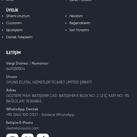
ÜYELIK
Şifremi Unuttum
Hesabım
Cüzdanım
Beğendiklerim
Ultra Geniş Monitör desteği**
Siparişlerim
İlan Yönetimi
Destek Taleplerim
NVIDIA Surround veya AMD Eyefinity kullanarak üçlü monitör kurulumu ile
İLETIŞIM
16:9, 16:10, 21:9, 32:9 ve 48:9 çözünürlükleri dahil olmak üzere bir dizi ekran
kurulumu desteğiyle Marvel'ın New York'unun sinematik manzaralarının
Vergi Dairesi / Numarası
tadını çıkarın.
6491289304
Unvan
OYUNS DİJİTAL HİZMETLER TİCARET LİMİTED ŞİRKETİ
Adres
GÖZTEPE MAH. BATIŞEHİR CAD. BATIŞEHİR K BLOK NO: 2 /2 İÇ KAPI NO: 115
Kontroller ve Özelleştirme
BAĞCILAR/ İSTANBUL
WhatsApp Destek
+90 (540) 100 0307 - Sadece WhatsApp
Kablolu USB bağlantısında bir PlayStation DualSense™ kontrol cihazı
İletişim E-Posta
kullanarak sürükleyici dokunsal geri bildirim ve dinamik tetik efektleri
destek@oyuns.com
aracılığıyla Spider-Man olarak oynamanın nasıl bir his olduğunu
deneyimleyin. Çeşitli özelleştirilebilir kontrol seçenekleriyle tam fare ve