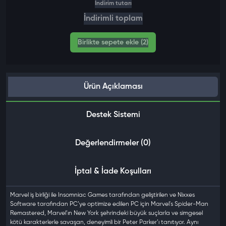
İndirim tutarı
İndirimli toplam
Birlikte sepete ekle (2)
Ürün Açıklaması
Destek Sistemi
Değerlendirmeler (0)
İptal & İade Koşulları
Marvel iş birliği ile Insomniac Games tarafından geliştirilen ve Nixxes
Software tarafından PC’ye optimize edilen PC için Marvel's Spider-Man
Remastered, Marvel’ın New York şehrindeki büyük suçlarla ve simgesel
kötü karakterlerle savaşan, deneyimli bir Peter Parker’ı tanıtıyor. Aynı