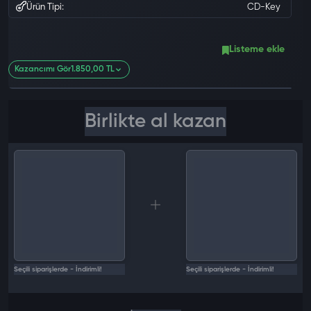
Ürün Tipi:
CD-Key
Listeme ekle
Kazancımı Gör
1.850,00 TL
0 değ
Birlikte al kazan
Seçili siparişlerde - İndirimli!
Seçili siparişlerde - İndirimli!