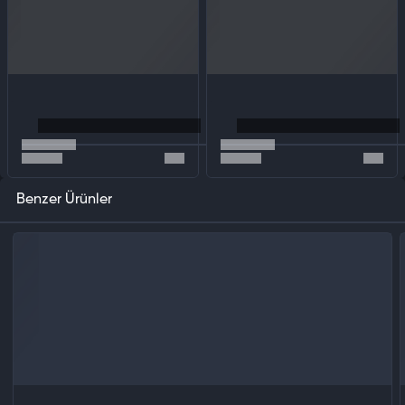
Spider-Man gibi hissedin
Maske ardında geçen sekiz yılın ardından, Peter Parker artık suçla
savaşmakta bir usta olmuştur. Doğaçlama dövüşler, dinamik ve akrobatik
hareketler, şehirde akıcı gezinme ve çevresel etkileşimler ile çok daha
deneyimli bir Spider-Man’in tüm gücünü hissedin.
Benzer Ürünler
Dünyalar çarpışıyor
Peter Parker ile Spider-Man’in dünyaları, aksiyon dolu orijinal bir hikâyede
çarpışıyor. Bu yeni Spider-Man evreninde, Peter ve Spider-Man’in
hayatlarındaki simgesel karakterler, tanıdık yüzlerin özgün rollerde yer
alması ile yeniden tasvir edildi.