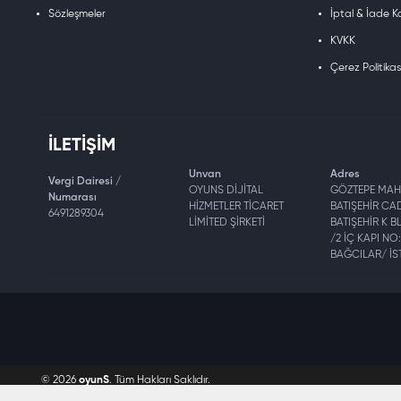
Sözleşmeler
İptal & İade Ko
KVKK
Çerez Politikas
İLETIŞIM
Unvan
Adres
Vergi Dairesi /
OYUNS DİJİTAL
GÖZTEPE MAH
Numarası
HİZMETLER TİCARET
BATIŞEHİR CA
6491289304
LİMİTED ŞİRKETİ
BATIŞEHİR K 
/2 İÇ KAPI NO:
BAĞCILAR/ İ
© 2026
oyunS
. Tüm Hakları Saklıdır.