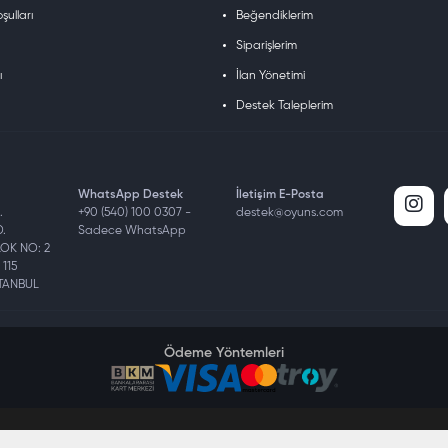
şulları
Beğendiklerim
Siparişlerim
ı
İlan Yönetimi
Destek Taleplerim
WhatsApp Destek
İletişim E-Posta
.
+90 (540) 100 0307 -
destek@oyuns.com
D.
Sadece WhatsApp
BLOK NO: 2
 115
STANBUL
Ödeme Yöntemleri