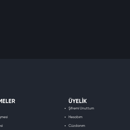
MELER
ÜYELIK
Şifremi Unuttum
şmesi
Hesabım
si
Cüzdanım