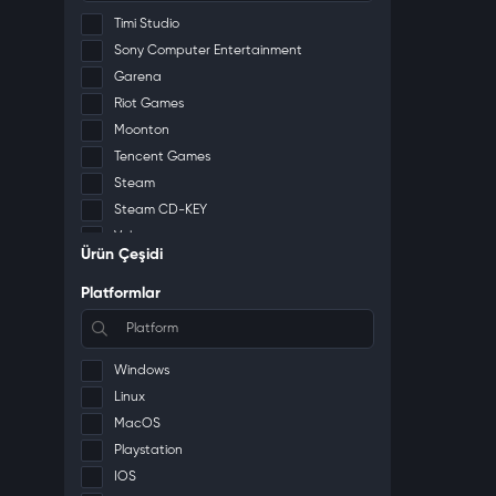
Timi Studio
Sony Computer Entertainment
Garena
Riot Games
Moonton
Tencent Games
Steam
Steam CD-KEY
Valve
Ürün Çeşidi
Xbox
Deep Silver
Platformlar
Gearbox Publishing
Rockstar Games
2K
Windows
Io-Interactive A/S
Linux
PlayStation Publishing LLC
MacOS
Warner Bros. Games
Playstation
FromSoftware, Inc.
IOS