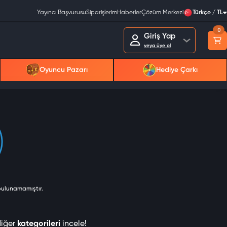
Yayıncı Başvurusu
Siparişlerim
Haberler
Çözüm Merkezi
Türkçe / TL
0
Giriş Yap
veya üye ol
Oyuncu Pazarı
Hediye Çarkı
 bulunamamıştır.
diğer
kategorileri
incele!