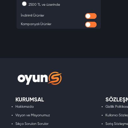
Microsoft Store
2500 TL ve üzerinde
uPlay
İndirimli Ürünler
Rockstar Games Launcher
Kampanyalı Ürünler
oyunS
KURUMSAL
SÖZLEŞ
Hakkımızda
Gizlilik Politikası
Vizyon ve Misyonumuz
Kullanıcı Sözle
Sıkça Sorulan Sorular
Satış Sözleşme