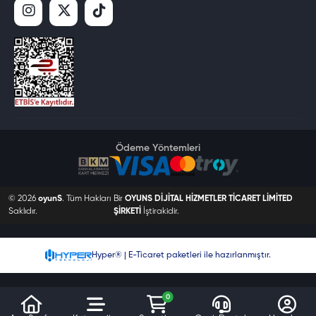
Ödeme Yöntemleri
© 2026
oyunS
. Tüm Hakları
Bir
OYUNS DİJİTAL HİZMETLER TİCARET LİMİTED
Saklıdır.
ŞİRKETİ
İştirakidir.
Hyper® | E-Ticaret paketleri ile hazırlanmıştır.
0