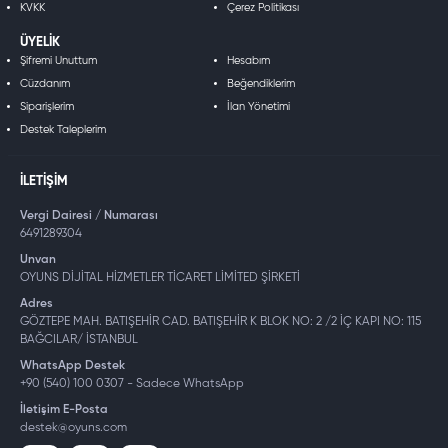
KVKK
Çerez Politikası
ÜYELIK
Şifremi Unuttum
Hesabım
Cüzdanım
Beğendiklerim
Siparişlerim
İlan Yönetimi
Destek Taleplerim
İLETIŞIM
Vergi Dairesi / Numarası
6491289304
Unvan
OYUNS DİJİTAL HİZMETLER TİCARET LİMİTED ŞİRKETİ
Adres
GÖZTEPE MAH. BATIŞEHİR CAD. BATIŞEHİR K BLOK NO: 2 /2 İÇ KAPI NO: 115
BAĞCILAR/ İSTANBUL
WhatsApp Destek
+90 (540) 100 0307 - Sadece WhatsApp
İletişim E-Posta
destek@oyuns.com