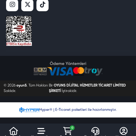
Ödeme Yöntemleri
© 2026
oyunS
. Tüm Hakları
Bir
OYUNS DİJİTAL HİZMETLER TİCARET LİMİTED
Saklıdır.
ŞİRKETİ
İştirakidir.
Hyper® | E-Ticaret paketleri ile hazırlanmıştır.
0