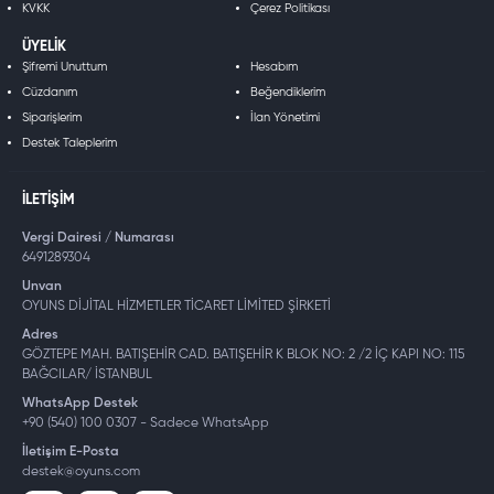
KVKK
Çerez Politikası
ÜYELIK
Şifremi Unuttum
Hesabım
Cüzdanım
Beğendiklerim
Siparişlerim
İlan Yönetimi
Destek Taleplerim
İLETIŞIM
Vergi Dairesi / Numarası
6491289304
Unvan
OYUNS DİJİTAL HİZMETLER TİCARET LİMİTED ŞİRKETİ
Adres
GÖZTEPE MAH. BATIŞEHİR CAD. BATIŞEHİR K BLOK NO: 2 /2 İÇ KAPI NO: 115
BAĞCILAR/ İSTANBUL
WhatsApp Destek
+90 (540) 100 0307 - Sadece WhatsApp
İletişim E-Posta
destek@oyuns.com