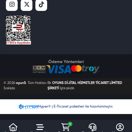
Ödeme Yöntemleri
© 2026
oyunS
. Tüm Hakları
Bir
OYUNS DİJİTAL HİZMETLER TİCARET LİMİTED
Saklıdır.
ŞİRKETİ
İştirakidir.
Hyper® | E-Ticaret paketleri ile hazırlanmıştır.
0