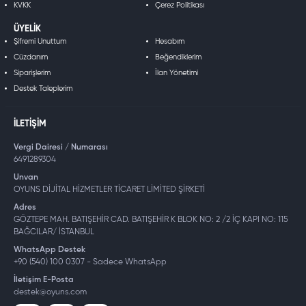
KVKK
Çerez Politikası
ÜYELIK
Şifremi Unuttum
Hesabım
Cüzdanım
Beğendiklerim
Siparişlerim
İlan Yönetimi
Destek Taleplerim
İLETIŞIM
Vergi Dairesi / Numarası
6491289304
Unvan
OYUNS DİJİTAL HİZMETLER TİCARET LİMİTED ŞİRKETİ
Adres
GÖZTEPE MAH. BATIŞEHİR CAD. BATIŞEHİR K BLOK NO: 2 /2 İÇ KAPI NO: 115
BAĞCILAR/ İSTANBUL
WhatsApp Destek
+90 (540) 100 0307 - Sadece WhatsApp
İletişim E-Posta
destek@oyuns.com